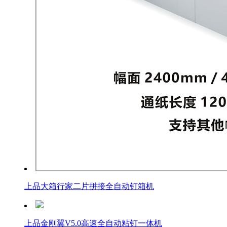
上品大箱行家二片拼接全自动钉箱机
上品金刚翼V5.0高速全自动粘钉一体机