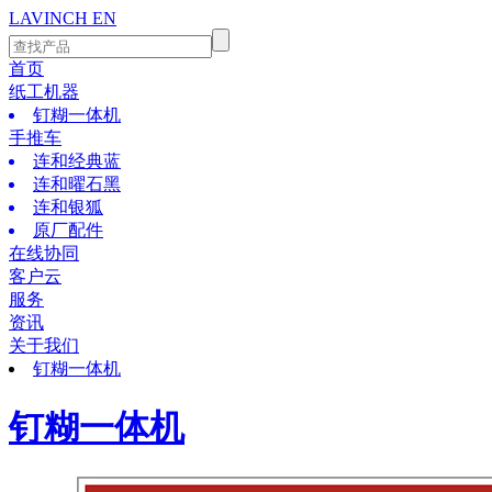
LAVINCH
EN
首页
纸工机器
钉糊一体机
手推车
连和经典蓝
连和曜石黑
连和银狐
原厂配件
在线协同
客户云
服务
资讯
关于我们
钉糊一体机
钉糊一体机