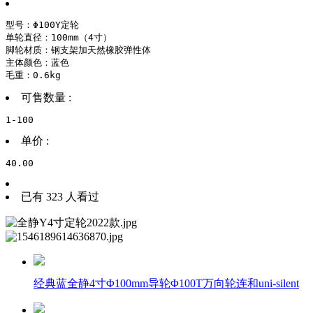
型号：Φ100Y定轮

单轮直径：100mm（4寸）

脚轮材质：钢支架加天然橡胶弹性体

主体颜色：蓝色

毛重：0.6kg
可售数量 :
1-100
单价 :
40.00
已有 323 人看过
经典蓝全静4寸Φ100mm导轮Φ100T万向轮连和uni-silent