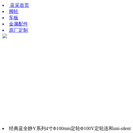
蓝采首页
脚轮
车板
金属配件
原厂定制
经典蓝全静Y系列4寸Φ100mm定轮Φ100Y定轮连和uni-silent