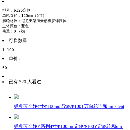
型号：Φ125定轮

单轮直径：125mm（5寸）

脚轮材质：尼龙支架加天然橡胶弹性体

主体颜色：蓝色

毛重：0.7kg
可售数量 :
1-100
单价 :
60
已有 520 人看过
经典蓝全静4寸Φ100mm导轮Φ100T万向轮连和uni-silent
经典蓝全静Y系列4寸Φ100mm定轮Φ100Y定轮连和uni-