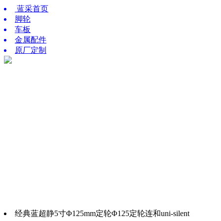
蓝采首页
脚轮
车板
金属配件
原厂定制
经典蓝超静5寸Φ125mm定轮Φ125定轮连和uni-silent