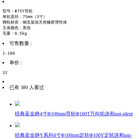
型号：Φ75Y导轮

单轮直径：75mm（3寸）

脚轮材质：钢支架加天然橡胶弹性体

主体颜色：黑色

毛重：0.5kg
可售数量 :
1-100
单价 :
32
已有 380 人看过
经典蓝全静4寸Φ100mm导轮Φ100T万向轮连和uni-silent
经典蓝全静Y系列4寸Φ100mm定轮Φ100Y定轮连和uni-