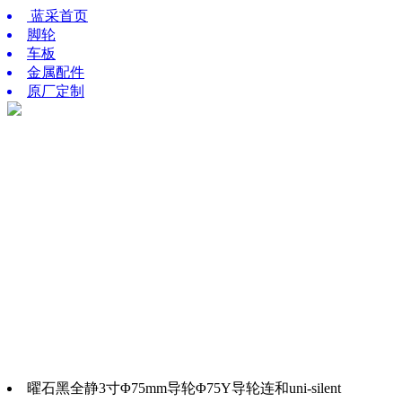
蓝采首页
脚轮
车板
金属配件
原厂定制
曜石黑全静3寸Φ75mm导轮Φ75Y导轮连和uni-silent